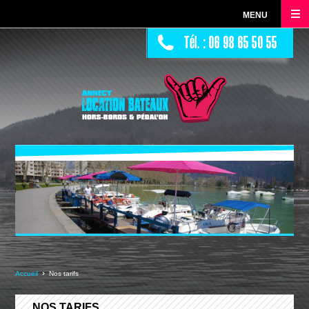
MENU
ACCUEIL
LOCATION BATEAUX
NOS BATEAUX
NOS TARIFS
CONTACT
Accueil
Nos tarifs
NOS TARIFS