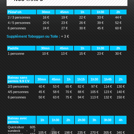
Pédal'oh
30mn
45mn
1h
1h30
2h
2 / 3 personnes
16 €
19 €
22 €
33 €
44 €
4 / 5 personnes
20 €
23 €
26 €
39 €
52 €
6 personnes
24 €
27 €
30 €
45 €
60 €
Supplément Toboggan ou Toile :
+ 3 €
Paddle
30mn
45mn
1h
1h30
2h
1 personne
10 €
13 €
15 €
23 €
30 €
Bateau sans
30mn
45mn
1h
1h15
1h30
1h45
2h
permis 9.9 CV
2/3 personnes
40 €
53 €
65 €
82 €
97 €
114 €
130 €
4/5 personnes
45 €
58 €
70 €
88 €
105 €
123 €
140 €
6 personnes
50 €
63 €
75 €
94 €
113 €
132 €
150 €
Bateau avec
1h
1h30
2h
2h30
3h
3h30
4h
permis
Quicksilver 605
sundeck - 7
105 €
150 €
198 €
235 €
270 €
305 €
340 €